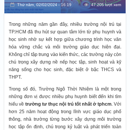
Thứ năm, 02/02/2024 - 16:19
47.205 lượt xem
Trong những năm gần đây, nhiều trường nội trú tại
TP.HCM đã thu hút sự quan tâm lớn từ phụ huynh và
học sinh nhờ sự kết hợp giữa chương trình học văn
hóa vững chắc và môi trường giáo dục hiện đại.
Không chỉ tập trung vào kiến thức, các trường này còn
chú trọng xây dựng nề nếp học tập, sinh hoạt và kỹ
năng sống cho học sinh, đặc biệt ở bậc THCS và
THPT.
Trong số đó, Trường Ngô Thời Nhiệm là một trong
những đơn vị được nhiều phụ huynh biết đến khi tìm
hiểu về
trường tư thục nội trú tốt nhất ở tphcm
. Với
hơn 25 năm hoạt động trong lĩnh vực giáo dục phổ
thông, nhà trường từng bước xây dựng môi trường
học tập ổn định, chú trọng kỷ luật và phát triển toàn