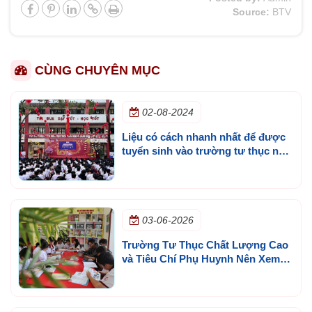
Source:
BTV
CÙNG CHUYÊN MỤC
02-08-2024
Liệu có cách nhanh nhất để được
tuyển sinh vào trường tư thục nội
trú tốt nhất ở tphcm
03-06-2026
Trường Tư Thục Chất Lượng Cao
và Tiêu Chí Phụ Huynh Nên Xem
Trước Khi Quyết Định