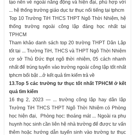
tạo nên vẻ ngoài năng động và hiện đại, phù hợp với
... hệ thống trường giáo dục tư thục nổi tiếng tại tphcm
Top 10 Trường TiH THCS THPT Ngô Thời Nhiệm, hệ
thống trường ngoài công lập đáng học nhất tại
TPHCM
Tham khảo danh sách top 20 trường THPT Dân Lập
tốt tại ... Trường TiH, THCS và THPT Ngô Thời Nhiệm
cơ sở Thủ Đức thpt ngô thời nhiệm, 05 cách nhanh
nhất để trúng tuyển vào trường ngoài công lập tốt nhất
tphcm bổi bật ...ở kết quả tìm kiếm trả về
13.Top 5 các trường tư thục tốt nhất TPHCM ở kết
quả tìm kiếm
16 thg 2, 2023 — ... trường công lập hay dân lập
Trường TiH THCS THPT Ngô Thời Nhiệm có Phòng
học hiện đại, Phòng học: thoáng mát ... Ngoài ra phụ
huynh học sinh cần liên hệ nhà trường để được tư vấn
thêm hoặc hướng dẫn tuyển sinh vào trường tư thục