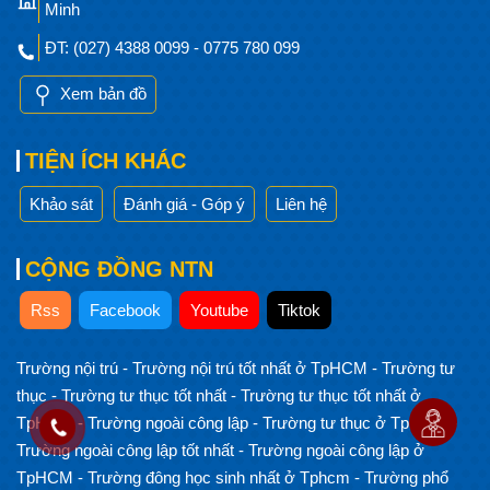
Minh
ĐT: (027) 4388 0099 - 0775 780 099
Xem bản đồ
TIỆN ÍCH KHÁC
Khảo sát
Đánh giá - Góp ý
Liên hệ
CỘNG ĐỒNG NTN
Rss
Facebook
Youtube
Tiktok
Trường nội trú
-
Trường nội trú tốt nhất ở TpHCM
-
Trường tư
thục
-
Trường tư thục tốt nhất
-
Trường tư thục tốt nhất ở
TpHCM
-
Trường ngoài công lập
-
Trường tư thục ở TpHCM
-
Trường ngoài công lập tốt nhất
-
Trường ngoài công lập ở
TpHCM
-
Trường đông học sinh nhất ở Tphcm
-
Trường phổ