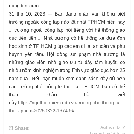
dung tìm kiếm:
31 thg 10, 2023 — Bạn đang phân vân không biết
trường ngoàic công lập nào tốt nhất TPHCM hiện nay
... trường ngoài công lập nổi tiếng với hệ thống giáo
dục tiên tiến ... Nhà trường có hệ thống xe đưa đón
học sinh ở TP HCM giúp các em đi lại an toàn và phụ
huynh yên tâm. Hội đồng sư phạm nhà trường là
những giáo viên nhà giáo ưu tú đầy tâm huyết, có
nhiều năm kinh nghiệm trong lĩnh vực giáo dục hơn 25
năm qua.. Nếu bạn muốn xem danh sách đầy đủ hơn
các trường phổ thông tư thục tại TP.HCM, bạn có thể
tham khảo bài viết
này:
https://ngothoinhiem.edu.vn/truong-pho-thong-tu-
thuc-tphcm-20260322-167496/
Author:
BTV
Share:
Posted by:
Admin