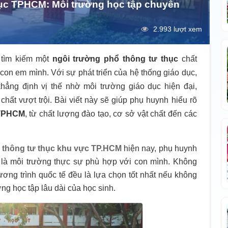
thục TPHCM: Môi trường học tập chuyên
2.993 lượt xem
tìm kiếm một
ngôi trường phổ thông tư thục
chất
con em mình. Với sự phát triển của hệ thống giáo dục,
ẳng định vị thế nhờ môi trường giáo dục hiện đại,
hất vượt trội. Bài viết này sẽ giúp phụ huynh hiểu rõ
 TPHCM
, từ chất lượng đào tạo, cơ sở vật chất đến các
 thông tư thục khu vực TP.HCM
hiện nay, phụ huynh
 là môi trường thực sự phù hợp với con mình. Không
ương trình quốc tế đều là lựa chọn tốt nhất nếu không
ng học tập lâu dài của học sinh.