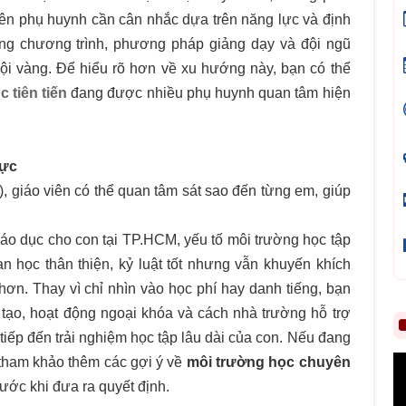
ên phụ huynh cần cân nhắc dựa trên năng lực và định
ừng chương trình, phương pháp giảng dạy và đội ngũ
vội vàng. Để hiểu rõ hơn về xu hướng này, bạn có thể
 tiên tiến
đang được nhiều phụ huynh quan tâm hiện
Lực
), giáo viên có thể quan tâm sát sao đến từng em, giúp
iáo dục cho con tại TP.HCM, yếu tố môi trường học tập
 học thân thiện, kỷ luật tốt nhưng vẫn khuyến khích
 hơn. Thay vì chỉ nhìn vào học phí hay danh tiếng, bạn
o tạo, hoạt động ngoại khóa và cách nhà trường hỗ trợ
iếp đến trải nghiệm học tập lâu dài của con. Nếu đang
 tham khảo thêm các gợi ý về
môi trường học chuyên
rước khi đưa ra quyết định.