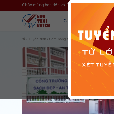
Chào mừng bạn đến với Trường Ngô Thời Nhiệm
›
GIỚI THIỆU
CÔNG KHA
Tổng Quan Về Trường
Công Khai T
/
Tuyển sinh
/
Cẩm nang tuyển sinh
Cơ Sở Vật Chất
Công Khai 
Đội Ngũ Nhân Sự
Cải Cách H
Tổ Chức Đoàn Thể