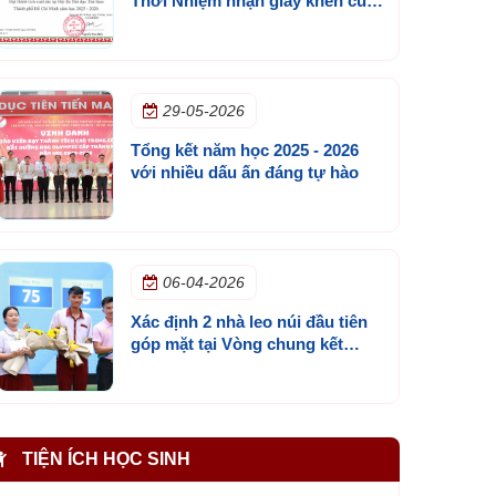
Thời Nhiệm nhận giấy khen của
Sở GD&ĐT TP.HCM
29-05-2026
Tổng kết năm học 2025 - 2026
với nhiều dấu ấn đáng tự hào
06-04-2026
Xác định 2 nhà leo núi đầu tiên
góp mặt tại Vòng chung kết
Đường lên đỉnh Olympia cấp
trường lần 3
TIỆN ÍCH HỌC SINH