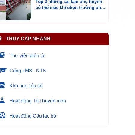
Top 3 những sai lầm phụ huynh
có thể mắc khi chọn trường phổ
thông chất lượng cao nhất
TPHCM
TRUY CẬP NHANH
Thư viện điện tử
Cổng LMS - NTN
Kho học liệu số
Hoạt động Tổ chuyên môn
Hoạt động Câu lạc bộ